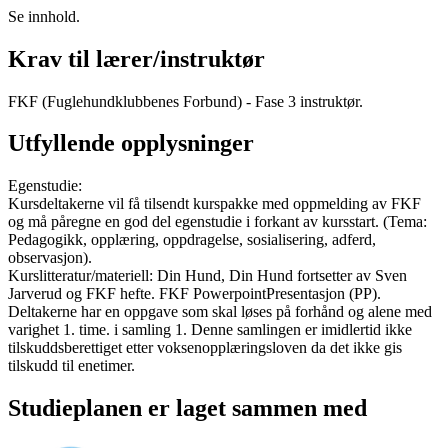
Se innhold.
Krav til lærer/instruktør
FKF (Fuglehundklubbenes Forbund) - Fase 3 instruktør.
Utfyllende opplysninger
Egenstudie:
Kursdeltakerne vil få tilsendt kurspakke med oppmelding av FKF
og må påregne en god del egenstudie i forkant av kursstart. (Tema:
Pedagogikk, opplæring, oppdragelse, sosialisering, adferd,
observasjon).
Kurslitteratur/materiell: Din Hund, Din Hund fortsetter av Sven
Jarverud og FKF hefte. FKF PowerpointPresentasjon (PP).
Deltakerne har en oppgave som skal løses på forhånd og alene med
varighet 1. time. i samling 1. Denne samlingen er imidlertid ikke
tilskuddsberettiget etter voksenopplæringsloven da det ikke gis
tilskudd til enetimer.
Studieplanen er laget sammen med