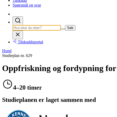
Tilskudd
Spørsmål og svar
Søk
Tilskuddsportal
Hund
Studieplan nr.
629
Oppfriskning og fordypning for
4–20 timer
Studieplanen er laget sammen med