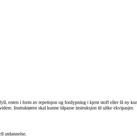
åfyll, enten i form av repetisjon og fordypning i kjent stoff eller få n
ere. Instruktøren skal kunne tilpasse instruksjon til ulike ekvipasjer.
ell utdannelse.