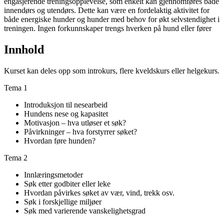
engasjerende treningsopplevelse, som enkelt kan gjennomføres både
innendørs og utendørs. Dette kan være en fordelaktig aktivitet for
både energiske hunder og hunder med behov for økt selvstendighet i
treningen. Ingen forkunnskaper trengs hverken på hund eller fører
Innhold
Kurset kan deles opp som introkurs, flere kveldskurs eller helgekurs.
Tema 1
Introduksjon til nesearbeid
Hundens nese og kapasitet
Motivasjon – hva utløser et søk?
Påvirkninger – hva forstyrrer søket?
Hvordan føre hunden?
Tema 2
Innlæringsmetoder
Søk etter godbiter eller leke
Hvordan påvirkes søket av vær, vind, trekk osv.
Søk i forskjellige miljøer
Søk med varierende vanskelighetsgrad