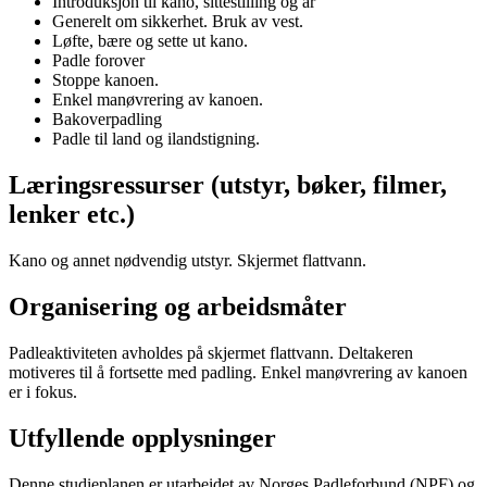
Introduksjon til kano, sittestilling og år
Generelt om sikkerhet. Bruk av vest.
Løfte, bære og sette ut kano.
Padle forover
Stoppe kanoen.
Enkel manøvrering av kanoen.
Bakoverpadling
Padle til land og ilandstigning.
Læringsressurser (utstyr, bøker, filmer,
lenker etc.)
Kano og annet nødvendig utstyr. Skjermet flattvann.
Organisering og arbeidsmåter
Padleaktiviteten avholdes på skjermet flattvann. Deltakeren
motiveres til å fortsette med padling. Enkel manøvrering av kanoen
er i fokus.
Utfyllende opplysninger
Denne studieplanen er utarbeidet av Norges Padleforbund (NPF) og