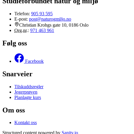
Studieforbundet natur og miljø
Telefon:
905 93 595
E-post:
post@naturogmiljo.no
Christian Krohgs gate 10, 0186 Oslo
Org.nr.
:
971 463 961
Følg oss
Facebook
Snarveier
Tilskuddsregler
Jegerprøven
Planlagte kurs
Om oss
Kontakt oss
Structured content powered by
Sanity.io