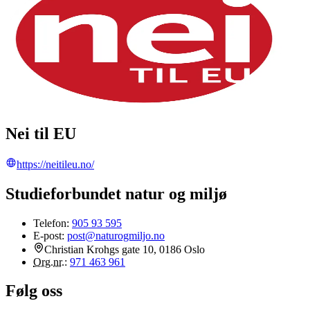
Nei til EU
https://neitileu.no/
Studieforbundet natur og miljø
Telefon:
905 93 595
E-post:
post@naturogmiljo.no
Christian Krohgs gate 10, 0186 Oslo
Org.nr.
:
971 463 961
Følg oss