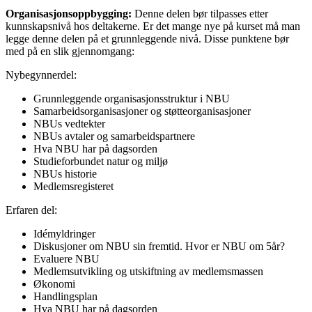
Organisasjonsoppbygging:
Denne delen bør tilpasses etter
kunnskapsnivå hos deltakerne. Er det mange nye på kurset må man
legge denne delen på et grunnleggende nivå. Disse punktene bør
med på en slik gjennomgang:
Nybegynnerdel:
Grunnleggende organisasjonsstruktur i NBU
Samarbeidsorganisasjoner og støtteorganisasjoner
NBUs vedtekter
NBUs avtaler og samarbeidspartnere
Hva NBU har på dagsorden
Studieforbundet natur og miljø
NBUs historie
Medlemsregisteret
Erfaren del:
Idémyldringer
Diskusjoner om NBU sin fremtid. Hvor er NBU om 5år?
Evaluere NBU
Medlemsutvikling og utskiftning av medlemsmassen
Økonomi
Handlingsplan
Hva NBU har på dagsorden