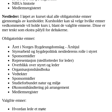
NBUs historie
Medlemsregisteret
Nestleder:
I løpet av kurset skal alle obligatoriske emner
gjennomgås av kursholder. Kursholder kan så velge hvilke emner
vedkommende vil holde kurs i, blant de valgfrie emnene. Disse er
mer tenkt som ekstra påfyll for deltakerne.
Obligatoriske emner:
Året i Norges Bygdeungdomslag - Årshjul
Styrearbeid og bygdepolitisk nestlederens rolle i styret
Sponsormidler
Representasjon (stedfortreder for leder)
Overblikk over styret og leder
Organisasjonshåndboka
Vedtekter
Sponsormidler
Studieforbundet natur og miljø
Økonomihåndtering på arrangement
Medlemsregister
Valgfrie emner:
Hvordan lede et møte