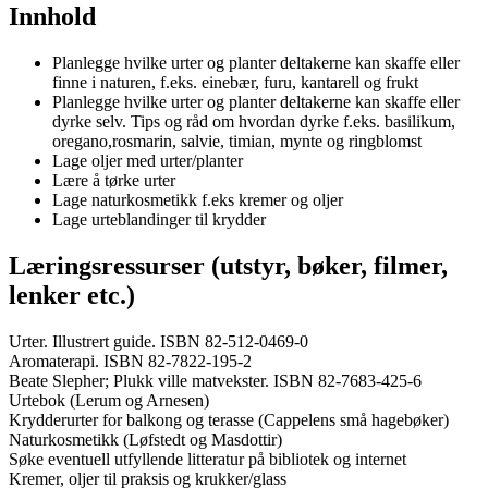
Innhold
Planlegge hvilke urter og planter deltakerne kan skaffe eller
finne i naturen, f.eks. einebær, furu, kantarell og frukt
Planlegge hvilke urter og planter deltakerne kan skaffe eller
dyrke selv. Tips og råd om hvordan dyrke f.eks. basilikum,
oregano,rosmarin, salvie, timian, mynte og ringblomst
Lage oljer med urter/planter
Lære å tørke urter
Lage naturkosmetikk f.eks kremer og oljer
Lage urteblandinger til krydder
Læringsressurser (utstyr, bøker, filmer,
lenker etc.)
Urter. Illustrert guide. ISBN 82-512-0469-0
Aromaterapi. ISBN 82-7822-195-2
Beate Slepher; Plukk ville matvekster. ISBN 82-7683-425-6
Urtebok (Lerum og Arnesen)
Krydderurter for balkong og terasse (Cappelens små hagebøker)
Naturkosmetikk (Løfstedt og Masdottir)
Søke eventuell utfyllende litteratur på bibliotek og internet
Kremer, oljer til praksis og krukker/glass