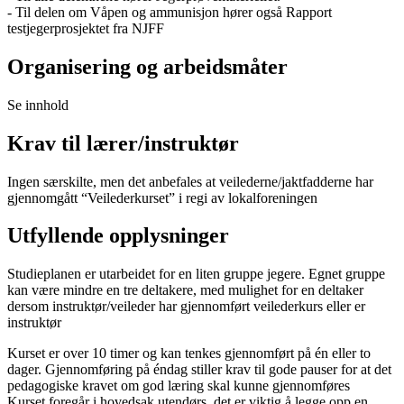
- Til delen om Våpen og ammunisjon hører også Rapport
testjegerprosjektet fra NJFF
Organisering og arbeidsmåter
Se innhold
Krav til lærer/instruktør
Ingen særskilte, men det anbefales at veilederne/jaktfadderne har
gjennomgått “Veilederkurset” i regi av lokalforeningen
Utfyllende opplysninger
Studieplanen er utarbeidet for en liten gruppe jegere. Egnet gruppe
kan være mindre en tre deltakere, med mulighet for en deltaker
dersom instruktør/veileder har gjennomført veilederkurs eller er
instruktør
Kurset er over 10 timer og kan tenkes gjennomført på én eller to
dager. Gjennomføring på éndag stiller krav til gode pauser for at det
pedagogiske kravet om god læring skal kunne gjennomføres
Kurset foregår i hovedsak utendørs. det er viktig å legge opp en