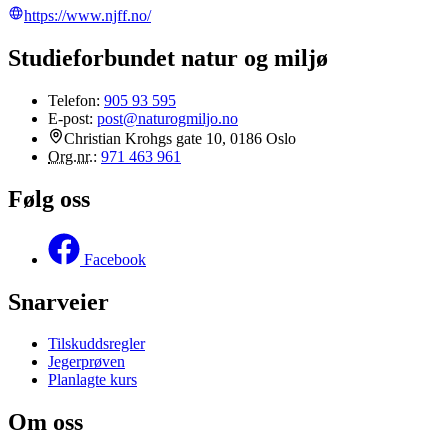
https://www.njff.no/
Studieforbundet natur og miljø
Telefon:
905 93 595
E-post:
post@naturogmiljo.no
Christian Krohgs gate 10, 0186 Oslo
Org.nr.
:
971 463 961
Følg oss
Facebook
Snarveier
Tilskuddsregler
Jegerprøven
Planlagte kurs
Om oss