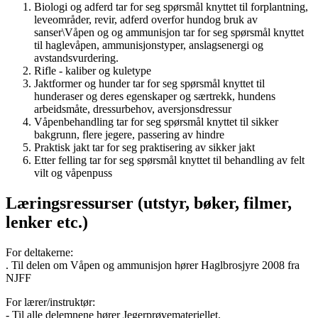
Biologi og adferd tar for seg spørsmål knyttet til forplantning,
leveområder, revir, adferd overfor hundog bruk av
sanser\Våpen og og ammunisjon tar for seg spørsmål knyttet
til haglevåpen, ammunisjonstyper, anslagsenergi og
avstandsvurdering.
Rifle - kaliber og kuletype
Jaktformer og hunder tar for seg spørsmål knyttet til
hunderaser og deres egenskaper og særtrekk, hundens
arbeidsmåte, dressurbehov, aversjonsdressur
Våpenbehandling tar for seg spørsmål knyttet til sikker
bakgrunn, flere jegere, passering av hindre
Praktisk jakt tar for seg praktisering av sikker jakt
Etter felling tar for seg spørsmål knyttet til behandling av felt
vilt og våpenpuss
Læringsressurser (utstyr, bøker, filmer,
lenker etc.)
For deltakerne:
. Til delen om Våpen og ammunisjon hører Haglbrosjyre 2008 fra
NJFF
For lærer/instruktør:
- Til alle delemnene hører Jegerprøvemateriellet.