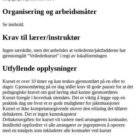
Organisering og arbeidsmåter
Se innhold.
Krav til lærer/instruktør
Ingen særskilte, men det anbefales at veilederne/jaktfadderne har
gjennomgått “Veilederkurset” i regi av lokalforeningen
Utfyllende opplysninger
Kurset er over 10 timer og kan tenkes gjennomført på en eller to
dager. Gjennomføring på en dag stiller krav til gode pauser for at det
pedagogiske kravet om god læring skal kunne gjennomføres
Kurset foregår i hovedsak utendørs. Det er viktig å legge opp en
praktisk dag ute hvor et er gode muligheter for jaktsituasjoner
Kurset er ikke kompetansegivende utover den erfaring det tilfører
deltakeren. Det er ingen kunnskapstest
Deltakeravgiften for kurset vil variere med arrangørens kostnader.
Imidlertid oppfordrer vi alle arrangører av jegerprøven å operere
med en totalpris som inkluderer alle kostnader ved kurset