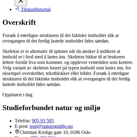
Tilskuddsportal
Overskrift
Forsøk å etterligne strukturen til det faktiske innholdet slik at
overgangen til det ferdig lastede innholdet føles sømløs.
Skeleton er et alternativ til spinner når du ønsker å indikere at
innhold er i ferd med å lastes inn. Skeleton bidrar til at brukeren
lettere forstår hva som kommer, og opplever ventetiden som kortere.
Velg variant av skeleton basert på typen innhold som lastes inn, for
eksempel overskrifter, tekstblokker eller bilder. Forsøk å etterligne
strukturen til det faktiske innholdet slik at overgangen til det ferdig
lastede innholdet føles sømløs.
Oppdatert i dag
Studieforbundet natur og miljø
Telefon:
905 93 595
E-post:
post@naturogmiljo.no
Christian Krohgs gate 10, 0186 Oslo