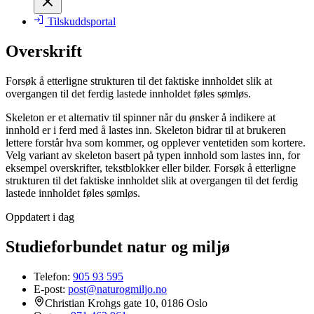
Tilskuddsportal
Overskrift
Forsøk å etterligne strukturen til det faktiske innholdet slik at
overgangen til det ferdig lastede innholdet føles sømløs.
Skeleton er et alternativ til spinner når du ønsker å indikere at
innhold er i ferd med å lastes inn. Skeleton bidrar til at brukeren
lettere forstår hva som kommer, og opplever ventetiden som kortere.
Velg variant av skeleton basert på typen innhold som lastes inn, for
eksempel overskrifter, tekstblokker eller bilder. Forsøk å etterligne
strukturen til det faktiske innholdet slik at overgangen til det ferdig
lastede innholdet føles sømløs.
Oppdatert i dag
Studieforbundet natur og miljø
Telefon:
905 93 595
E-post:
post@naturogmiljo.no
Christian Krohgs gate 10, 0186 Oslo