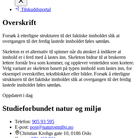
Tilskuddsportal
Overskrift
Forsøk å etterligne strukturen til det faktiske innholdet slik at
overgangen til det ferdig lastede innholdet føles sømløs.
Skeleton er et alternativ til spinner når du ønsker å indikere at
innhold er i ferd med å lastes inn. Skeleton bidrar til at brukeren
lettere forstår hva som kommer, og opplever ventetiden som kortere.
Velg variant av skeleton basert på typen innhold som lastes inn, for
eksempel overskrifter, tekstblokker eller bilder. Forsøk å etterligne
strukturen til det faktiske innholdet slik at overgangen til det ferdig
lastede innholdet føles sømløs.
Oppdatert i dag
Studieforbundet natur og miljø
Telefon:
905 93 595
E-post:
post@naturogmiljo.no
Christian Krohgs gate 10, 0186 Oslo