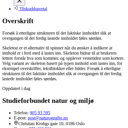
Tilskuddsportal
Overskrift
Forsøk å etterligne strukturen til det faktiske innholdet slik at
overgangen til det ferdig lastede innholdet føles sømløs.
Skeleton er et alternativ til spinner når du ønsker å indikere at
innhold er i ferd med å lastes inn. Skeleton bidrar til at brukeren
lettere forstår hva som kommer, og opplever ventetiden som kortere.
Velg variant av skeleton basert på typen innhold som lastes inn, for
eksempel overskrifter, tekstblokker eller bilder. Forsøk å etterligne
strukturen til det faktiske innholdet slik at overgangen til det ferdig
lastede innholdet føles sømløs.
Oppdatert i dag
Studieforbundet natur og miljø
Telefon:
905 93 595
E-post:
post@naturogmiljo.no
Christian Krohgs gate 10, 0186 Oslo